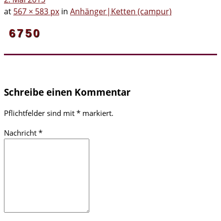
at
567 × 583 px
in
Anhänger|Ketten (campur)
6750
Schreibe einen Kommentar
Pflichtfelder sind mit
*
markiert.
Nachricht
*