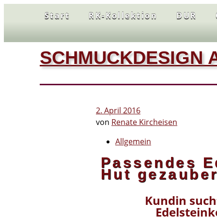
Start
RK-Kollektion
DUR
SCHMUCKDESIGN A
2. April 2016
von
Renate Kircheisen
Allgemein
Passendes E
Hut gezauber
Kundin such
Edelsteink