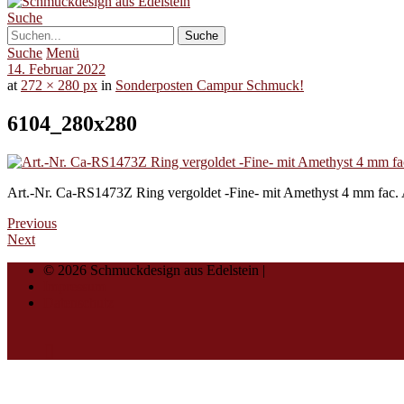
Suche
Suche
Menü
14. Februar 2022
at
272 × 280 px
in
Sonderposten Campur Schmuck!
6104_280x280
Art.-Nr. Ca-RS1473Z Ring vergoldet -Fine- mit Amethyst 4 mm fac. Am
Previous
Next
© 2026 Schmuckdesign aus Edelstein |
Impressum
Datenschutz