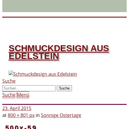
SCHMUCKDESIGN AUS
EDELSTEIN
Suche
Suche
Menü
23. April 2015
at
800 × 801 px
in
Sonnige Ostertage
500x-59