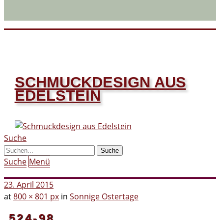
SCHMUCKDESIGN AUS
EDELSTEIN
Suche
Suche
Menü
23. April 2015
at
800 × 801 px
in
Sonnige Ostertage
524-98